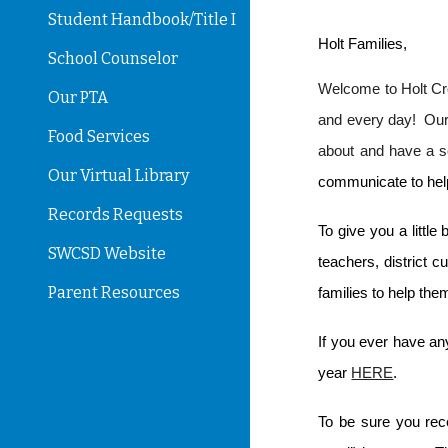
Student Handbook/Title I
Holt Families,
School Counselor
Welcome to Holt Cro
Our PTA
and every day! Our 
Food Services
about and have a 
Our Virtual Library
communicate to help
Records Requests
To give you a littl
SWCSD Website
teachers, district c
Parent Resources
families to help the
If you ever have an
year
HERE
.
To be sure you rec