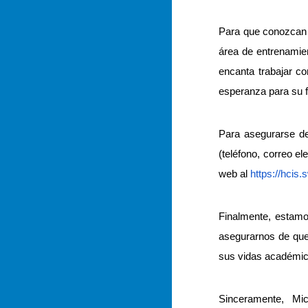
Para que conozcan 
área de entrenamien
encanta trabajar co
esperanza para su f
Para asegurarse de
(teléfono, correo e
web al
https://hcis
Finalmente, estamo
asegurarnos de que
sus vidas académic
Sinceramente, Mich