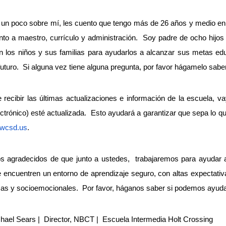
un poco sobre mí, les cuento que tengo más de 26 años y medio en e
to a maestro, currículo y administración. Soy padre de ocho hijos (
n los niños y sus familias para ayudarlos a alcanzar sus metas edu
uturo. Si alguna vez tiene alguna pregunta, por favor hágamelo sab
 recibir las últimas actualizaciones e información de la escuela, 
lectrónico) esté actualizada. Esto ayudará a garantizar que sepa lo q
.swcsd.us
.
s agradecidos de que junto a ustedes, trabajaremos para ayudar a
 encuentren un entorno de aprendizaje seguro, con altas expectativ
as y socioemocionales. Por favor, háganos saber si podemos ayuda
ael Sears | Director, NBCT | Escuela Intermedia Holt Crossing