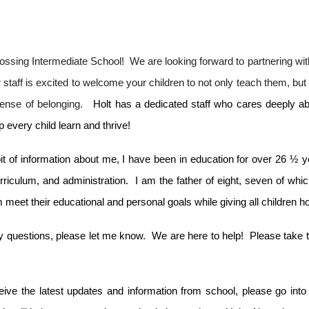
ssing Intermediate School! We are looking forward to partnering wit
staff is excited to welcome your children to not only teach them, but
sense of belonging.
Holt has a dedicated staff who cares deeply ab
 every child learn and thrive!
e bit of information about me, I have been in education for over 26 ½
urriculum, and administration. I am the father of eight, seven of whi
m meet their educational and personal goals while giving all children ho
y questions, please let me know. We are here to help! Please take ti
eive the latest updates and information from school, please go int