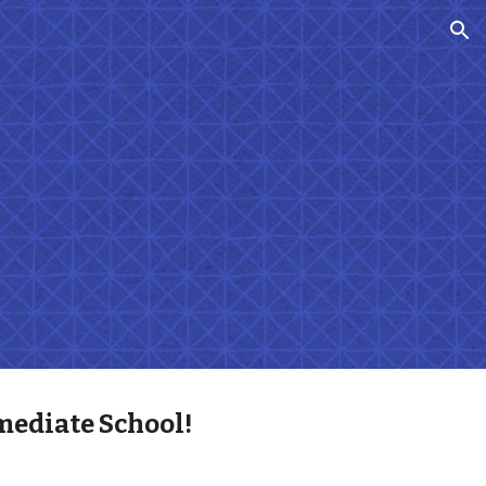
ion
mediate School!